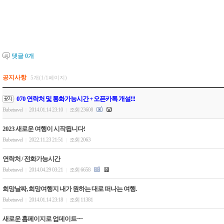
댓글
0
개
공지사항
5개(1/1페이지)
070 연락처 및 통화가능시간 + 오픈카톡 개설!!!
Bubetravel
2014.01.14 23:10
조회 23608
|
|
2023 새로운 여행이 시작됩니다!
Bubetravel
2022.11.23 21:51
조회 2063
|
|
연락처 / 전화가능시간
Bubetravel
2014.04.29 03:21
조회 6658
|
|
희망날짜, 희망여행지 내가 원하는 대로 떠나는 여행.
Bubetravel
2014.01.14 23:18
조회 11381
|
|
새로운 홈페이지로 업데이트~~