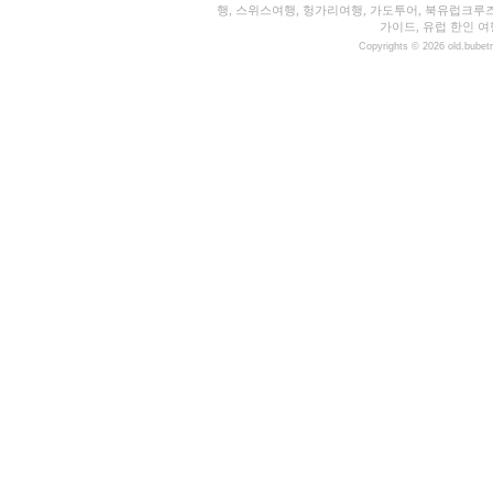
행, 스위스여행, 헝가리여행, 가도투어, 북유럽크루
가이드, 유럽 한인 여
Copyrights © 2026 old.bubet