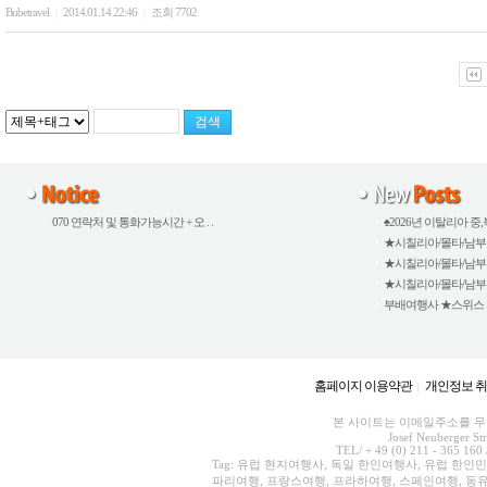
Bubetravel
2014.01.14 22:46
조회 7702
|
|
070 연락처 및 통화가능시간 + 오 . .
♠2026년 이탈리아 중,북
★시칠리아/몰타/남부이탈
★시칠리아/몰타/남부이탈
★시칠리아/몰타/남부이탈
부배여행사 ★스위스 외 5
홈페이지 이용약관
개인정보 
|
본 사이트는 이메일주소를 무단
Josef Neuberger St
TEL/ + 49 (0) 211 - 365 160 
Tag: 유럽 현지여행사, 독일 한인여행사, 유럽 한인
파리여행, 프랑스여행, 프라하여행, 스페인여행, 동유