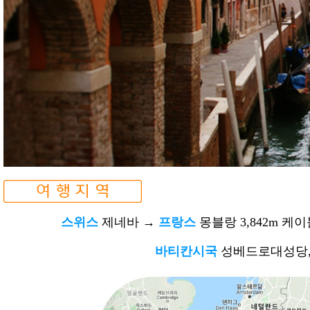
스위스
제네바
→
프랑스
몽블랑 3,842m 케
바티칸시국
성베드로대성당