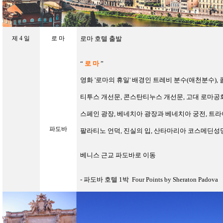
제
4
일
로 마
로마 호텔 출발
“
로 마
”
영화 '로마의 휴일' 배경인 트레비 분수
(
애천분수
),
티투스 개선문, 콘스탄티누스 개선문
,
고대 로마공
스페인 광장, 베네치아 광장과 베네치아 궁전, 트
파도바
팔라티노 언덕
,
진실의 입
,
산타마리아 코스메딘성
베니스 근교
파도바로 이동
-
파도바 호텔
1
박
Four Points by Sheraton Padova