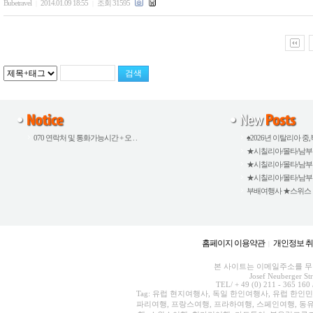
Bubetravel
2014.01.09 18:55
조회 31595
|
|
070 연락처 및 통화가능시간 + 오 . .
♠2026년 이탈리아 중,북
★시칠리아/몰타/남부이탈
★시칠리아/몰타/남부이탈
★시칠리아/몰타/남부이탈
부배여행사 ★스위스 외 5
홈페이지 이용약관
개인정보 
|
본 사이트는 이메일주소를 무단
Josef Neuberger St
TEL/ + 49 (0) 211 - 365 160 
Tag: 유럽 현지여행사, 독일 한인여행사, 유럽 한인
파리여행, 프랑스여행, 프라하여행, 스페인여행, 동유