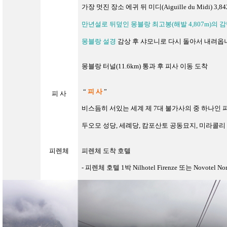
가장 멋진 장소 에귀 뒤 미디(Aiguille du Midi)
3,8
만년설로 뒤덮인 몽블랑 최고봉
(
해발
4,807m)의
감
몽블랑 설경
감상 후
샤모니로 다시 돌아서 내려옵
몽블랑 터널(11.6km) 통과 후 피사 이동 도착
“
피 사
”
피 사
비스듬히 서있는 세계 제
7
대 불가사의 중 하나인
두오모 성당, 세례당, 캄포산토 공동묘지, 미라콜리
피렌체
피렌체 도착 호텔
-
피렌체 호텔
1
박
Nilhotel Firenze 또는 Novotel Nor