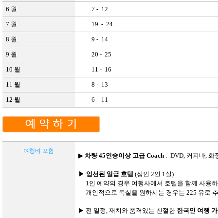
6
월
7 - 12
7
월
19 - 24
8
월
9 - 14
9
월
20 - 25
10
월
11 - 16
11
월
8 - 13
12
월
6 - 11
여행비
포함
▶
차량 45인승이상 고급 Coach
:
DVD,
커피바
,
화
▶
엄선된 일급 호텔
(
성인
2
인
1
실
)
1
인 예약의 경우 여행사에서 호텔을 함께 사용
개인적으로
독실을 원하시는
경우는
225
유로 추
전 일정
,
재치와
품격있는
친절한
한국인
여행
가
▶