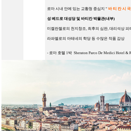
로마 시내 안에 있는 교황청 중심지
“
바 티 칸 시 국
성 베드로 대성당 및 바티칸 박물관
(
내부
)
미켈란젤로의 천지창조
,
최후의 심판
,
대리석상
피
라파엘로의 아테네의 학당
등 수많은 작품 감상
-
로마 호텔
1
박
Sheraton Parco De Medici Hotel & 