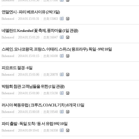
|
|
연말연시 - 파리 베르사이유 (2박 3일)
Bubetravel
2014.01.15 01:31
조회 15063
|
|
네델란드 Keukenhof 꽃 축제, 풍차마을 (1일 관광)
Bubetravel
2014.01.15 01:20
조회 16047
|
|
스페인. 모나코왕국. 프랑스. 이태리. 스위스( 융프라우). 독일 - 9박 10일
Bubetravel
2014.01.15 01:15
조회 16100
|
|
피요르드 절경 - 6일
Bubetravel
2014.01.15 01:06
조회 20878
|
|
박람회 참관 고객님들을 위한 (1일 관광)
Bubetravel
2014.01.15 01:00
조회 15130
|
|
러시아 북동유럽 ( 크루즈, COACH, 기차 ) 8개국 13일
Bubetravel
2014.01.15 00:18
조회 19540
|
|
파리 출발 - 독일 도착 / 동 서 유럽 9박 10일
Bubetravel
2014.01.09 19:41
조회 16358
|
|