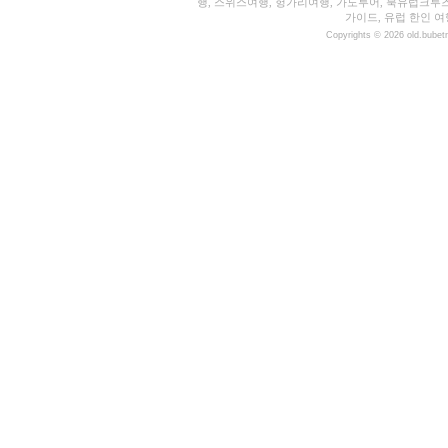
행, 스위스여행, 헝가리여행, 가도투어, 북유럽크루
가이드, 유럽 한인 여
Copyrights © 2026 old.bubet