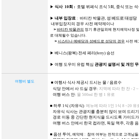
식사
10회 :
호텔
뷔페식 조식
5회,
중식 또는
석
▶
내부
입장료
:
바티칸
박물관,
성 베드로 대성당
▶
내부입장지의 경우 사전 예약제이나
>
바티칸 박물관의
정기 휴관일외에 현지예약사정 및
로 대체될수 있습니다
.
>
시스티나 예배당과 성베드로 성당의 경우
사전 예
베니스
(
왕복
)
전세
페리(
ferry)
승선
▶
여행 도우미 유럽 핵심
관광지 설명서 및 개인 
▶
여행비
별도
■
여행사
식사
제공시
드시는
물
/
음료수
식당
안에서
사
드실
경우:
지역에
따라
한
잔 -
2 ~
여행
버스
안:
물
500ml
한
병
1
유로
■
하루
1
식
(
자유식
)
메뉴에
따라
1
인
1
식
8 ~20
유
자유식
식사는
관광지를
충분히
많이
보여
드리
경로
이동
중
간단한
현지식을
드시도록
가이드
여행
버스
안에서
한국
컵라면,
독일 맥주,
각종
음
■
옵션
투어,
예약제 :
참여 여부는 전적으로 고객님들