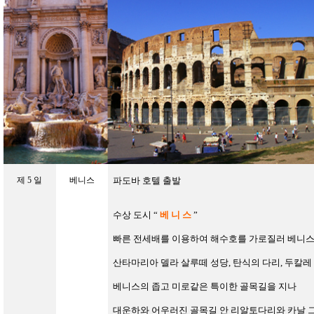
제
5
일
베니스
파도바 호텔 출발
수상 도시
“
베 니 스
”
빠른 전세배를 이용하여 해수호를 가로질러 베니스
산타마리아 델라 살루떼 성당, 탄식의 다리
,
두칼레
베니스의 좁고 미로같은 특이한 골목길을 지나
대운하와 어우러진 골목길 안 리알토다리와 카날 