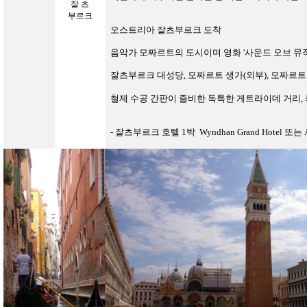
잘 츠
부르크
오스트리아 잘츠부르크
도착
음악가 모짜르트의 도시이며 영화
'
사운드 오브 뮤
잘츠부르크 대성당
,
모짜르트 생가(외부)
, 모짜르
철제 수공 간판이 즐비한 독특한 게트라이데 거리,
-
잘츠부르크 호텔
1
박
Wyndhan Grand Hotel
또는
A