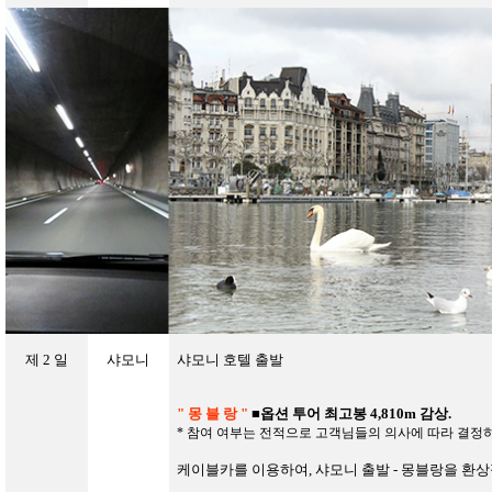
제
2
일
샤모니
샤모니 호텔 출발
" 몽 블 랑 "
■
옵션 투어
최고봉
4,810m 감상.
*
참여 여부는 전적으로 고객님들의 의사에 따라 결정
케이블카를 이용하여
,
샤모니 출발 - 몽블랑을 환상