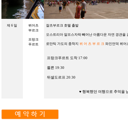
제
6
일
뷔어츠
잘츠부르크 호텔 출발
부르크
오스트리아 알프스자락 빼어난 아름다운 자연 경관을
프랑크
로만틱 가도의 종착지
뷔 어 츠 부 르 크
와인언덕 뷔어
푸르트
프랑크푸르트 도착
17:00
쾰른
19:30
뒤셀도르프
20:30
♥
행복했던
여행으로
추억을