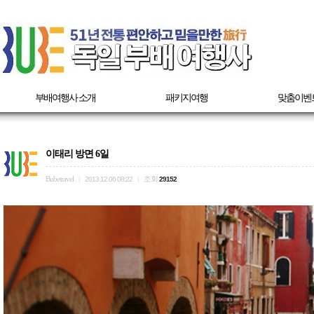
부배여행사 소개
패키지여행
맞춤이벤
이태리 방면 6일
Bubetravel
조회
|
2013.12.06 08:22
|
29152