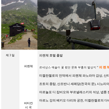
제
3
일
피렌체 호텔 출발
피렌체
“
피 렌 
르네상스 예술이 꽃 폈던 문화 부흥의
발상지
미켈란젤로의 언덕에서 피렌체 파노라마 감상
, 
조토의
종탑
,
산조반니 세례당(천국의 문)
,
시뇨리아
아르놀포 디 캄비오와 부르넬레스키의 석상,
넵튠 
아르노 강의 베키오 다리와 궁전
,
미켈란젤로의 다
바티칸
시 국