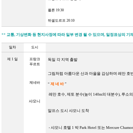
쾰른
19:30
뒤셀도르프
20:10
**
교통
,
기상변화
등
현지사정에
따라
일부
변경
될
수
있으며
,
일정표상의
기
일차
도시
제
1
일
프랑크
독일 각 지역 출발
푸르트
그림처럼 아름다운 산과 마을을 감상하며 레만 호
제네바
“
제 네 바
”
레만 호수
, 제토 분수(
높이
140m
의 대분수)
, 루소의
샤모니
알프스 도시 샤모니 도착
-
샤모니 호텔 1 박
Park Hotel
또는
Mercure Chamon