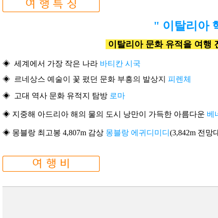
" 이탈리아 
이탈리아 문화 유적을 여행 전
◈
세계에서 가장 작은 나라
바티칸 시국
◈
르네상스 예술이 꽃 폈던 문화 부흥의
발상지
피렌체
◈
고대 역사 문화 유적지 탐방
로마
◈
지중해 아드리아 해의 물의 도시 낭만이 가득한 아름다운
베
◈ 몽블랑 최고봉 4,807m 감상
몽블랑
에귀디미디
(3,842m 전