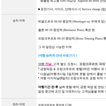
몽블랑 최고봉
4,807m감상
Aiguille du Midi
■
운전기사
,
가이드
,
단체식사 시
Service charge (
팁
승차
지역
뒤셀도르프
06:00
중앙역
(Worringer str.
우체국
앞
)
쾰른
06:50
중앙역
(Breslauer Platz)
혹은
본
프랑크푸르트
09:20
중앙역
(Reise Touring Platz)
그
외
일정상
가능한
지역
(
여행
승하차
안내
바로가기 )
여행
전날
,
고객 별도 요청시
,
프랑크푸르트 국제
*
공항픽업
&
프랑크푸르트 호텔
1
박은
여행비 외
*
다음날
(
여행개시일
1
일차
)
에 호텥 앞에서 출발
*
여행 마지막날
(8
일차
)
프랑크푸르트 공항 하차 
여행
기간
전/후
날짜
호텔 예약
,
공항 픽업 및 센딩
,
일정 중간에 조인 및 아웃하시는 고객님들을 위해 
하차
지역
프랑크푸르트
중앙역
17:00