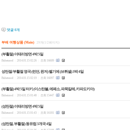
댓글
0
개
부배 여행상품 (Main)
29개(1/2페이지)
(부활절) 이태리방면 4박 5일
Bubetravel
2014.01.15 02:26
조회 16609
|
|
성탄절/부활절 영국 (런던, 윈저) 벨기에 (브뤼셀) 3박 4일
Bubetravel
2014.01.15 02:19
조회 16097
|
|
(부활절) 4박 5일 터키 (이스탄불, 에페소, 파묵칼레, 카파도키아)
Bubetravel
2014.01.15 01:48
조회 15447
|
|
(성탄절) 이태리방면 4박 5일
Bubetravel
2014.01.15 01:43
조회 16181
|
|
(성탄절, 부활절) 동유럽 3개국 4일
Bubetravel
2014.01.15 01:36
조회 17188