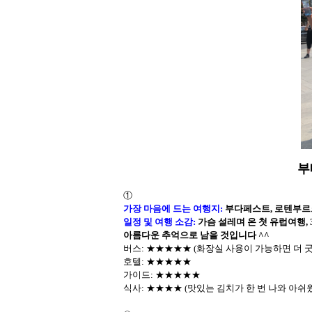
부
①
가장 마음에 드는 여행지
:
부다페스트, 로텐부르
일정 및 여행 소감
:
가슴 설레며 온 첫 유럽여행, 
아름다운 추억으로 남을 것입니다 ^^
버스:
★
★
★
★
★ (화장실 사용이 가능하면 더 굿
호텔
:
★
★
★
★
★
가이드
:
★
★
★
★
★
식사
:
★
★
★
★ (맛있는 김치가 한 번 나와 아쉬