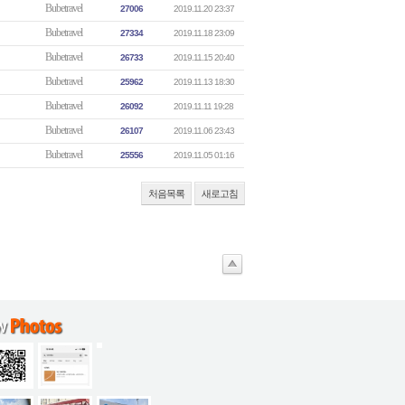
Bubetravel
27006
2019.11.20 23:37
Bubetravel
27334
2019.11.18 23:09
Bubetravel
26733
2019.11.15 20:40
Bubetravel
25962
2019.11.13 18:30
Bubetravel
26092
2019.11.11 19:28
Bubetravel
26107
2019.11.06 23:43
Bubetravel
25556
2019.11.05 01:16
처음목록
새로고침