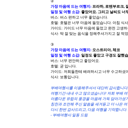
②
가장 마음에 드는 여행지
:
프라하, 로텐부르크,
일정 및 여행 소감
:
좋았어요. 그리고 날씨도 너
버스
: 버스 편하고 너무 좋았습니다.
호텔: 호텔은 너무 마음에 들었습니다. 아침 식
가이드
: 가이드 너무 마음에 들었고 완전 고생
식사
: 딱 잘 맞는 음식을 정해주셔가지고 잘 먹
③
가장 마음에 드는 여행지
:
오스트리아, 체코
일정 및 여행 소감
:
일정도 좋았고 구경도 잘했습
버스: 너무 편안하고 좋았어요.
호텔
: 굳 입니다.
가이드
: 저희들한테 배려하시고 너무 수고하셨어
식사
: 보통입니다.
부배여행사를 이용해주셔서 대단히 감사합니다
여행기간 내내 수고 많으셨습니다! 저희 부배 여
아름다운 유럽의 풍경을 마음에 가득 담아가셨
칭찬과 조언해 주신 말씀을 새겨듣고 더 나은 
다시 한번 감사드리고, 다음 여행을 기약합니다.
- 부배여행사 일동 드림