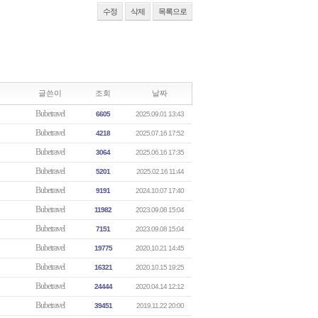
수정
삭제
목록으로
글쓴이
조회
날짜
Bubetravel
6605
2025.09.01 13:43
Bubetravel
4218
2025.07.16 17:52
Bubetravel
3064
2025.06.16 17:35
Bubetravel
5201
2025.02.16 11:44
Bubetravel
9191
2024.10.07 17:40
Bubetravel
11982
2023.09.08 15:04
Bubetravel
7151
2023.09.08 15:04
Bubetravel
19775
2020.10.21 14:45
Bubetravel
16321
2020.10.15 19:25
Bubetravel
24444
2020.04.14 12:12
Bubetravel
39451
2019.11.22 20:00