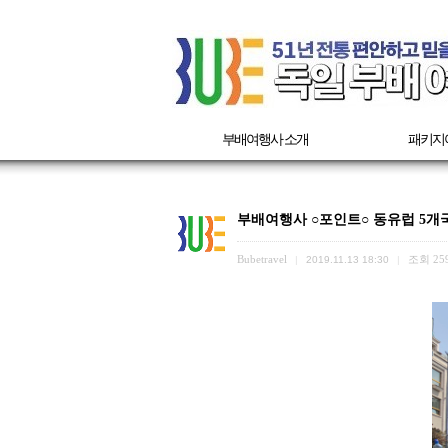
부배여행사 소개
패키지
부배여행사 ○포인트○ 동유럽 5개국 6일
Bubetravel
조회
25
|
2019.11.13 18:30
|