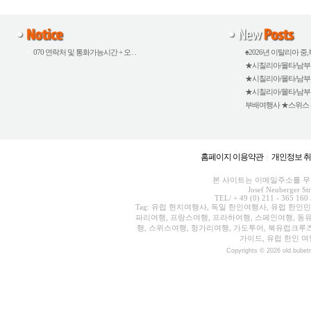
070 연락처 및 통화가능시간 + 오 . .
♠2026년 이탈리아 중,북
★시칠리아/몰타/남부이탈
★시칠리아/몰타/남부이탈
★시칠리아/몰타/남부이탈
부배여행사 ★스위스 외 5
홈페이지 이용약관
개인정보 
|
본 사이트는 이메일주소를 무단
Josef Neuberger St
TEL/ + 49 (0) 211 - 365 160 
Tag: 유럽 현지여행사, 독일 한인여행사, 유럽 한인
파리여행, 프랑스여행, 프라하여행, 스페인여행, 동유
행, 스위스여행, 헝가리여행, 가도투어, 북유럽크루
가이드, 유럽 한인 여
Copyrights © 2026 old.bubet