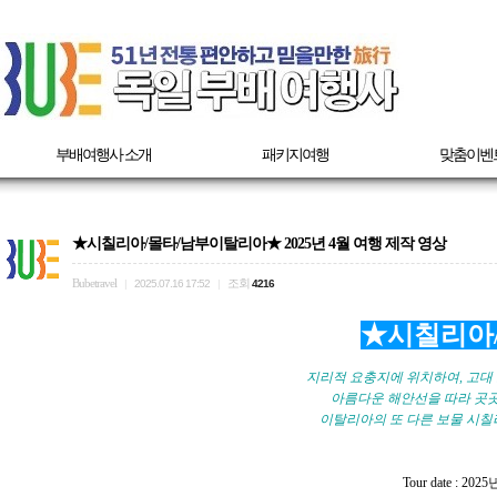
부배여행사 소개
패키지여행
맞춤이벤
★시칠리아/몰타/남부이탈리아★ 2025년 4월 여행 제작 영상
Bubetravel
조회
|
2025.07.16 17:52
|
4216
★시칠리아
지리적 요충지에 위치하여, 고대
아름다운 해안선을 따라 곳곳
이탈리아의 또 다른 보물 시칠리아(
Tour date : 2