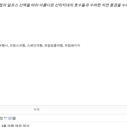
럽의 알프스 산맥을 따라 아름다운 산악지대의 호수들과 수려한 자연 풍경을 누
,
,
,
,
여행사
프랑스여행
스페인여행
유럽맞춤여행
유럽패키지
제목
 !!!
 4월 여행 제작 영상