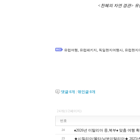
<천혜의 자연 경관>
유
,
,
,
유럽여행
유럽패키지
독일현지여행사
유럽현지
댓글
0
개
|
엮인글
0
개
24개(1/2페이지)
번호
24
♠2026년 이탈리아 중,북부♠ 맞춤 여행 확정
23
★시칠리아/몰타/남부이탈리아★ 2025년