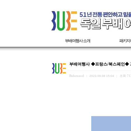
부배여행사 소개
패키지
부배여행사 ◆프랑스/북스페인◆ 202
Bubetravel
조회
71
|
2023.09.08 15:04
|