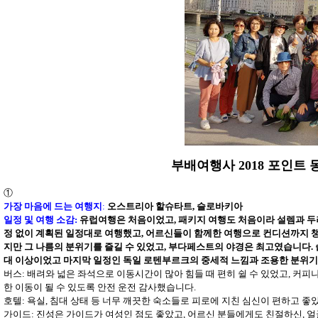
부배여행사 2018 포인트 동유
①
가장 마음에 드는 여행지
:
오스트리아 할슈타트
,
슬로바키아
일정 및 여행 소감
:
유럽여행은 처음이었고
,
패키지 여행도 처음이라 설렘과 
정 없이 계획된 일정대로 여행했고
,
어르신들이 함께한 여행으로 컨디션까지 
지만 그 나름의 분위기를 즐길 수 있었고
,
부다페스트의 야경은 최고였습니다
.
대 이상이었고 마지막 일정인 독일 로텐부르크의 중세적 느낌과 조용한 분위
버스
:
배려와 넓은 좌석으로 이동시간이 많아 힘들 때 편히 쉴 수 있었고
,
커피나
한 이동이 될 수 있도록 안전 운전 감사했습니다
.
호텔
:
욕실
,
침대 상태 등 너무 깨끗한 숙소들로 피로에 지친 심신이 편하고 좋
가이드
: 진성은 가이드가
여성인 점도 좋았고
,
어르신 분들에게도 친절하신
,
얼