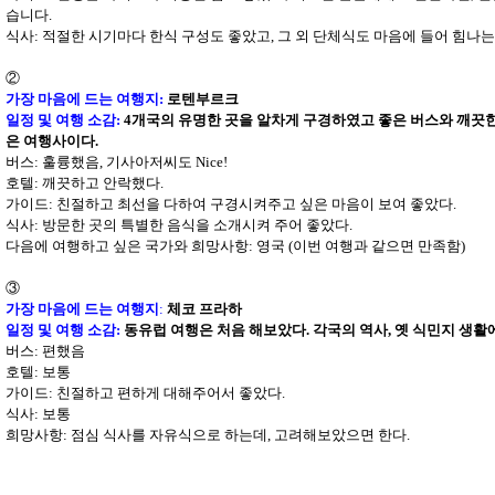
습니다
.
식사
:
적절한 시기마다 한식 구성도 좋았고
,
그 외 단체식도 마음에 들어 힘나
②
가장 마음에 드는 여행지
:
로텐부르크
일정 및 여행 소감
:
4
개국의 유명한 곳을 알차게 구경하였고 좋은 버스와 깨끗
은 여행사이다
.
버스
:
훌륭했음
,
기사아저씨도
Nice!
호텔
:
깨끗하고 안락했다
.
가이드
:
친절하고 최선을 다하여 구경시켜주고 싶은 마음이 보여 좋았다
.
식사
:
방문한 곳의 특별한 음식을 소개시켜 주어 좋았다
.
다음에 여행하고 싶은 국가와 희망사항
:
영국
(
이번 여행과 같으면 만족함
)
③
가장 마음에 드는 여행지
:
체코 프라하
일정 및 여행 소감
:
동유럽 여행은 처음 해보았다
.
각국의 역사
,
옛 식민지 생활
버스
:
편했음
호텔
:
보통
가이드
:
친절하고 편하게 대해주어서 좋았다
.
식사
:
보통
희망사항
:
점심 식사를 자유식으로 하는데
,
고려해보았으면 한다
.