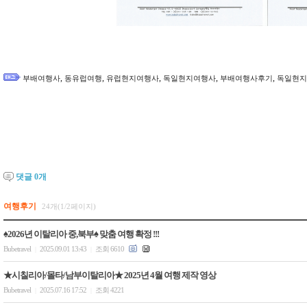
,
,
,
,
,
부배여행사
동유럽여행
유럽현지여행사
독일현지여행사
부배여행사후기
독일현지
댓글
0
개
여행후기
24개(1/2페이지)
♠2026년 이탈리아 중,북부♠ 맞춤 여행 확정 !!!
Bubetravel
2025.09.01 13:43
조회 6610
|
|
★시칠리아/몰타/남부이탈리아★ 2025년 4월 여행 제작 영상
Bubetravel
2025.07.16 17:52
조회 4221
|
|