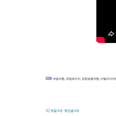
,
,
,
유럽여행
유럽패키지
유럽맞춤여행
이탈리아여
댓글
0
개
|
엮인글
0
개