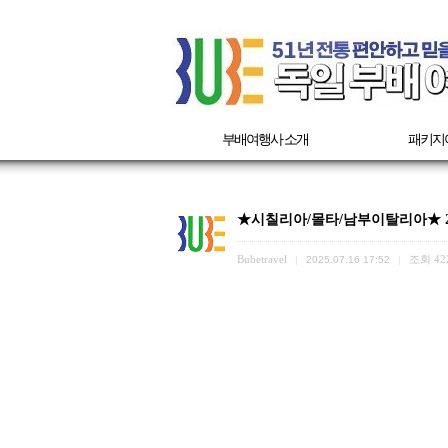
부배여행사 소개
패키지
★시칠리아/몰타/남부이탈리아★ 20
Bubetravel
조회
42
|
2025.07.16 17:52
|