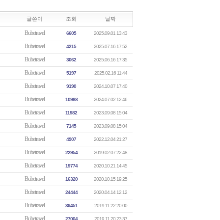
글쓴이
조회
날짜
Bubetravel
6605
2025.09.01 13:43
Bubetravel
4215
2025.07.16 17:52
Bubetravel
3062
2025.06.16 17:35
Bubetravel
5197
2025.02.16 11:44
Bubetravel
9190
2024.10.07 17:40
Bubetravel
10988
2024.07.02 12:46
Bubetravel
11982
2023.09.08 15:04
Bubetravel
7145
2023.09.08 15:04
Bubetravel
4907
2022.12.04 21:27
Bubetravel
22954
2019.02.07 22:48
Bubetravel
19774
2020.10.21 14:45
Bubetravel
16320
2020.10.15 19:25
Bubetravel
24444
2020.04.14 12:12
Bubetravel
39451
2019.11.22 20:00
Bubetravel
27004
2019.11.20 23:37