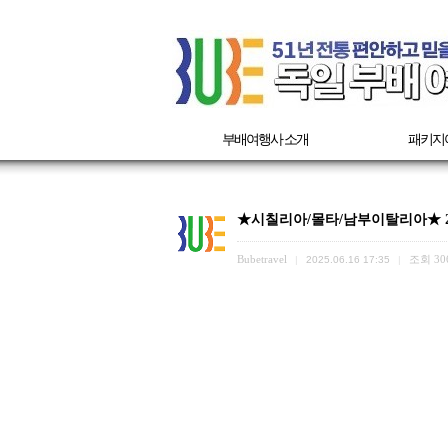
부배여행사 소개
패키지
★시칠리아/몰타/남부이탈리아★ 20
Bubetravel
조회
30
|
2025.06.16 17:35
|