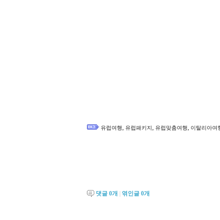
,
,
,
유럽여행
유럽패키지
유럽맞춤여행
이탈리아여
댓글
0
개
|
엮인글
0
개