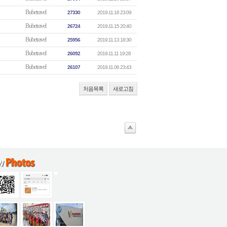
Bubetravel
27330
2019.11.18 23:09
Bubetravel
26724
2019.11.15 20:40
Bubetravel
25956
2019.11.13 18:30
Bubetravel
26092
2019.11.11 19:28
Bubetravel
26107
2019.11.06 23:43
처음목록
새로고침