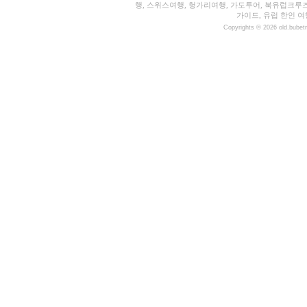
행, 스위스여행, 헝가리여행, 가도투어, 북유럽크루
가이드, 유럽 한인 여
Copyrights © 2026 old.bubet