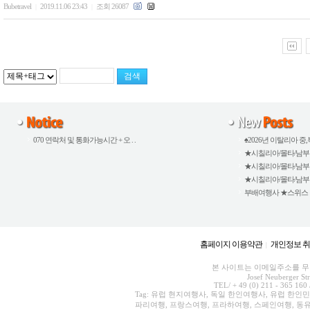
Bubetravel
2019.11.06 23:43
조회 26087
|
|
070 연락처 및 통화가능시간 + 오 . .
♠2026년 이탈리아 중,북
★시칠리아/몰타/남부이탈
★시칠리아/몰타/남부이탈
★시칠리아/몰타/남부이탈
부배여행사 ★스위스 외 5
홈페이지 이용약관
개인정보 
|
본 사이트는 이메일주소를 무단
Josef Neuberger St
TEL/ + 49 (0) 211 - 365 160 
Tag: 유럽 현지여행사, 독일 한인여행사, 유럽 한인
파리여행, 프랑스여행, 프라하여행, 스페인여행, 동유