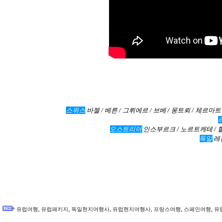
스위스
바젤 / 베른 / 그뤼에르 / 브베 / 몽트뢰 / 체르마
오스트리아
인스부르크 / 노르트케테 / 
독일
레
,
,
,
,
,
,
유럽여행
유럽패키지
독일현지여행사
유럽현지여행사
프랑스여행
스페인여행
유