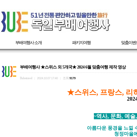
부배여행사 소개
패키지여행
맞춤이벤
부배여행사 ★스위스 외 5개국★ 2024 6월 맞춤여행 제작 영상
Bubetravel
조회
|
2024.10.07 17:40
|
9179
★
스위스, 프랑스, 
202
~역사, 문화, 예
아름다운 풍경을 느낄 
청정마을에