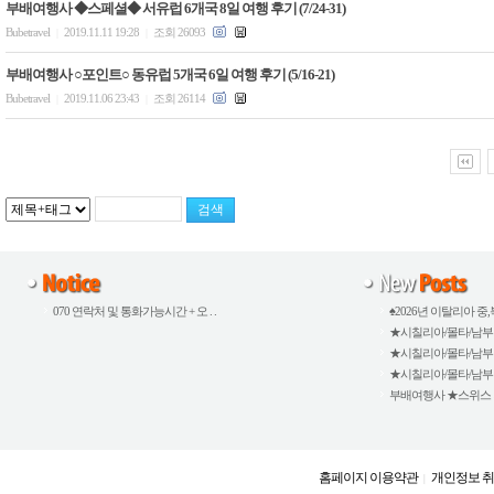
부배여행사 ◆스페셜◆ 서유럽 6개국 8일 여행 후기 (7/24-31)
Bubetravel
2019.11.11 19:28
조회 26093
|
|
부배여행사 ○포인트○ 동유럽 5개국 6일 여행 후기 (5/16-21)
Bubetravel
2019.11.06 23:43
조회 26114
|
|
070 연락처 및 통화가능시간 + 오 . .
♠2026년 이탈리아 중,북
★시칠리아/몰타/남부이탈
★시칠리아/몰타/남부이탈
★시칠리아/몰타/남부이탈
부배여행사 ★스위스 외 5
홈페이지 이용약관
개인정보 
|